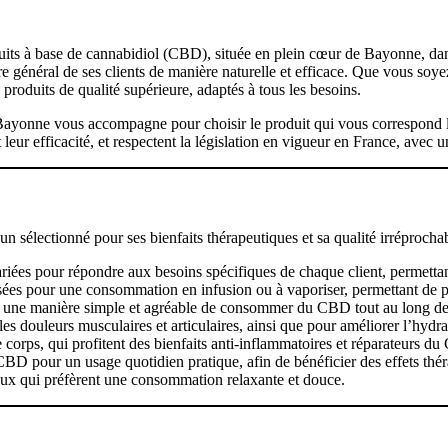
its à base de cannabidiol (CBD), située en plein cœur de Bayonne, dan
énéral de ses clients de manière naturelle et efficace. Que vous soyez à
oduits de qualité supérieure, adaptés à tous les besoins.
yonne vous accompagne pour choisir le produit qui vous correspond le 
leur efficacité, et respectent la législation en vigueur en France, avec
électionné pour ses bienfaits thérapeutiques et sa qualité irréprochabl
riées pour répondre aux besoins spécifiques de chaque client, permettant
es pour une consommation en infusion ou à vaporiser, permettant de pr
nt une manière simple et agréable de consommer du CBD tout au long de
les douleurs musculaires et articulaires, ainsi que pour améliorer l’hyd
 corps, qui profitent des bienfaits anti-inflammatoires et réparateurs d
CBD pour un usage quotidien pratique, afin de bénéficier des effets thér
eux qui préfèrent une consommation relaxante et douce.