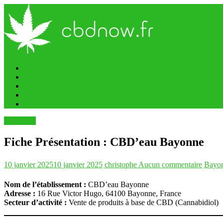
Passer
au
contenu
Accueil
L'actualité
Acheter du CBD à Lyon
du
Acheter du CBD à Paris
CBD
Contact
sur
Mentions légales
CBDNow.FR
Boutiques
Fiche Présentation : CBD’eau Bayonne
10 janvier 2025
10 janvier 2025
christophe
Aucun commentaire
Bayo
Nom de l’établissement :
CBD’eau Bayonne
Adresse :
16 Rue Victor Hugo, 64100 Bayonne, France
Secteur d’activité :
Vente de produits à base de CBD (Cannabidiol)