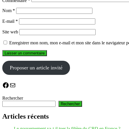
Commentaire
*
Nom
*
E-mail
*
Site web
Enregistrer mon nom, mon e-mail et mon site dans le navigateur
Proposer un article invité
Facebook
E-mail
Rechercher
Rechercher
Articles récents
Le gouvernement va-t-il tuer la filière du CBD en France ?