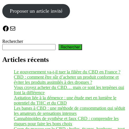
Proposer un article invité
Facebook
E-mail
Rechercher
Rechercher
Articles récents
Le gouvernement va-t-il tuer la filière du CBD en France ?
CBD : comment être sûr d’acheter un produit conforme et
éviter les produits assimilés à des drogues ?
Vous croyez acheter du CBD… mais ce sont les terpènes qui
font la différence
Agitation liée à la démence : une étude met en lumière le
potentiel du THC et du CBD
Les bangs à CBD : une méthode de consommation qui séduit
les amateurs de sensations intenses
Cannabinoïdes de synthèse et faux CBD : comprendre les
risques pour faire les bons choix
Coup de massue sur le CBD : huiles, tisanes, bonbons… tout