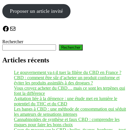
Proposer un article invité
Facebook
E-mail
Rechercher
Rechercher
Articles récents
Le gouvernement va-t-il tuer la filière du CBD en France ?
CBD : comment être sûr d’acheter un produit conforme et
éviter les produits assimilés à des drogues ?
Vous croyez acheter du CBD… mais ce sont les terpènes qui
font la différence
Agitation liée à la démence : une étude met en lumière le
potentiel du THC et du CBD
Les bangs à CBD : une méthode de consommation qui séduit
les amateurs de sensations intenses
Cannabinoïdes de synthèse et faux CBD : comprendre les
risques pour faire les bons choix
Coup de massue sur le CBD : huiles, tisanes, bonbons… tout