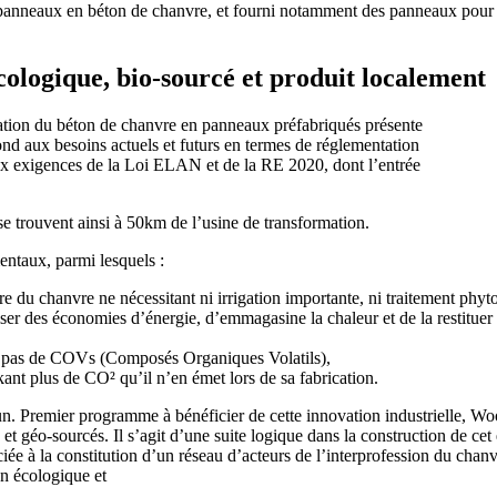
 panneaux en béton de chanvre, et fourni notamment des panneaux pour 
ologique, bio-sourcé et produit localement
ation du béton de chanvre en panneaux préfabriqués présente
ond aux besoins actuels et futurs en termes de réglementation
x exigences de la Loi ELAN et de la RE 2020, dont l’entrée
se trouvent ainsi à 50km de l’usine de transformation.
entaux, parmi lesquels :
ure du chanvre ne nécessitant ni irrigation importante, ni traitement phy
er des économies d’énergie, d’emmagasine la chaleur et de la restituer s
ant pas de COVs (Composés Organiques Volatils),
nt plus de CO² qu’il n’en émet lors de sa fabrication.
Premier programme à bénéficier de cette innovation industrielle, Woodi
s et géo-sourcés. Il s’agit d’une suite logique dans la construction de c
ociée à la constitution d’un réseau d’acteurs de l’interprofession du chanv
on écologique et