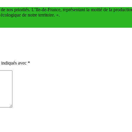
de nos priorités. L’Ile-de-France, représentant la moitié de la producti
écologique de notre territoire. ».
t indiqués avec
*