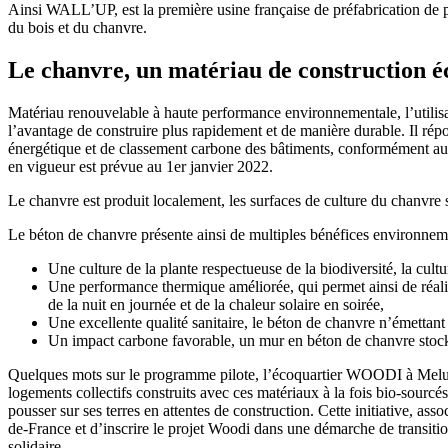
Ainsi WALL’UP, est la première usine française de préfabrication de
du bois et du chanvre.
Le chanvre, un matériau de construction éc
Matériau renouvelable à haute performance environnementale, l’utilis
l’avantage de construire plus rapidement et de manière durable. Il rép
énergétique et de classement carbone des bâtiments, conformément au
en vigueur est prévue au 1er janvier 2022.
Le chanvre est produit localement, les surfaces de culture du chanvre 
Le béton de chanvre présente ainsi de multiples bénéfices environnem
Une culture de la plante respectueuse de la biodiversité, la cult
Une performance thermique améliorée, qui permet ainsi de réalis
de la nuit en journée et de la chaleur solaire en soirée,
Une excellente qualité sanitaire, le béton de chanvre n’émett
Un impact carbone favorable, un mur en béton de chanvre stocka
Quelques mots sur le programme pilote, l’écoquartier WOODI à Melun. 
logements collectifs construits avec ces matériaux à la fois bio-sourcé
pousser sur ses terres en attentes de construction. Cette initiative, ass
de-France et d’inscrire le projet Woodi dans une démarche de transiti
solidaire.