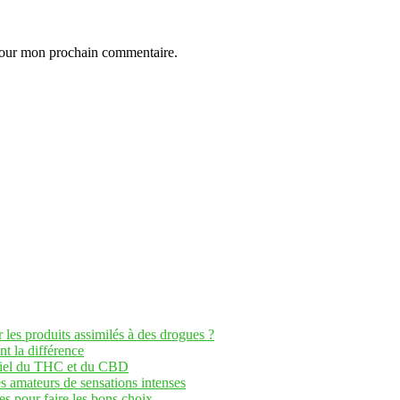
 pour mon prochain commentaire.
les produits assimilés à des drogues ?
t la différence
entiel du THC et du CBD
 amateurs de sensations intenses
s pour faire les bons choix