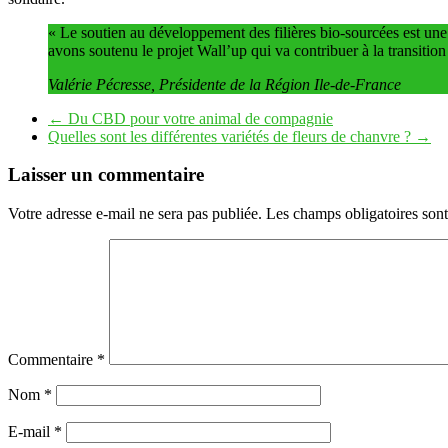
« Le soutien au développement des filières bio-sourcées est une 
avons soutenu le projet Wall’up qui va contribuer à la transition 
Valérie Pécresse, Présidente de la Région Ile-de-France
←
Du CBD pour votre animal de compagnie
Quelles sont les différentes variétés de fleurs de chanvre ?
→
Laisser un commentaire
Votre adresse e-mail ne sera pas publiée.
Les champs obligatoires son
Commentaire
*
Nom
*
E-mail
*