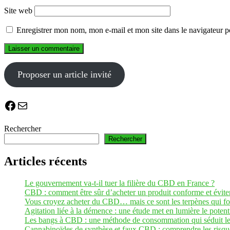
Site web
Enregistrer mon nom, mon e-mail et mon site dans le navigateur
Proposer un article invité
Facebook
E-mail
Rechercher
Rechercher
Articles récents
Le gouvernement va-t-il tuer la filière du CBD en France ?
CBD : comment être sûr d’acheter un produit conforme et éviter 
Vous croyez acheter du CBD… mais ce sont les terpènes qui fon
Agitation liée à la démence : une étude met en lumière le pot
Les bangs à CBD : une méthode de consommation qui séduit les
Cannabinoïdes de synthèse et faux CBD : comprendre les risque