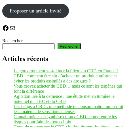
Proposer un article invité
Facebook
E-mail
Rechercher
Rechercher
Articles récents
Le gouvernement va-t-il tuer la filière du CBD en France ?
CBD : comment être sûr d’acheter un produit conforme et
éviter les produits assimilés à des drogues ?
Vous croyez acheter du CBD… mais ce sont les terpènes qui
font la différence
Agitation liée à la démence : une étude met en lumière le
potentiel du THC et du CBD
Les bangs à CBD : une méthode de consommation qui séduit
les amateurs de sensations intenses
Cannabinoïdes de synthèse et faux CBD : comprendre les
risques pour faire les bons choix
Coup de massue sur le CBD : huiles, tisanes, bonbons… tout