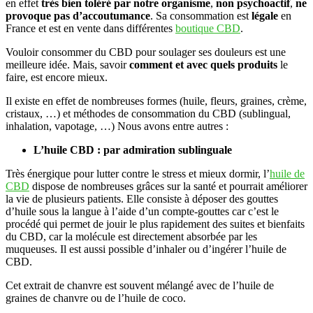
en effet
très bien toléré par notre organisme
,
non psychoactif
,
ne
provoque pas d’accoutumance
. Sa consommation est
légale
en
France et est en vente dans différentes
boutique CBD
.
Vouloir consommer du CBD pour soulager ses douleurs est une
meilleure idée. Mais, savoir
comment et avec quels produits
le
faire, est encore mieux.
Il existe en effet de nombreuses formes (huile, fleurs, graines, crème,
cristaux, …) et méthodes de consommation du CBD (sublingual,
inhalation, vapotage, …) Nous avons entre autres :
L’huile CBD : par admiration sublinguale
Très énergique pour lutter contre le stress et mieux dormir, l’
huile de
CBD
dispose de nombreuses grâces sur la santé et pourrait améliorer
la vie de plusieurs patients. Elle consiste à déposer des gouttes
d’huile sous la langue à l’aide d’un compte-gouttes car c’est le
procédé qui permet de jouir le plus rapidement des suites et bienfaits
du CBD, car la molécule est directement absorbée par les
muqueuses. Il est aussi possible d’inhaler ou d’ingérer l’huile de
CBD.
Cet extrait de chanvre est souvent mélangé avec de l’huile de
graines de chanvre ou de l’huile de coco.