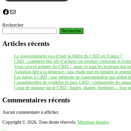
Facebook
E-mail
Rechercher
Rechercher
Articles récents
Le gouvernement va-t-il tuer la filière du CBD en France ?
CBD : comment être sûr d’acheter un produit conforme et éviter 
Vous croyez acheter du CBD… mais ce sont les terpènes qui fon
Agitation liée à la démence : une étude met en lumière le pot
Les bangs à CBD : une méthode de consommation qui séduit les
Cannabinoïdes de synthèse et faux CBD : comprendre les risque
Coup de massue sur le CBD : huiles, tisanes, bonbons… tout pou
Commentaires récents
Aucun commentaire à afficher.
Copyright © 2026. Tous droits réservés.
Mentions légales
.