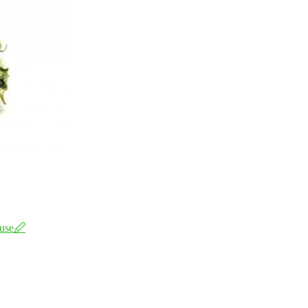
use
🖉